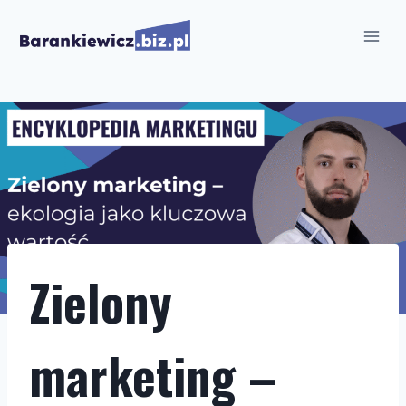
Przejdź
do
treści
Zielony
marketing –