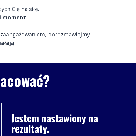
ch Cię na siłę.
ni moment.
ym zaangażowaniem, porozmawiajmy.
ałają.
racować?
Jestem nastawiony na
rezultaty.