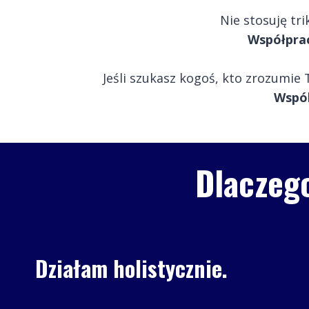
Nie stosuję tr
Współprac
Jeśli szukasz kogoś, kto zrozumi
Wspól
Dlaczeg
Działam holistycznie.