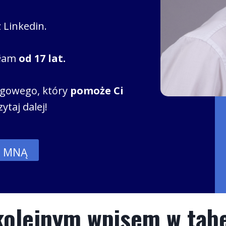
 Linkedin.
ałam
od 17 lat.
ingowego, który
pomoże Ci
ytaj dalej!
E MNĄ
 kolejnym wpisem w tabe