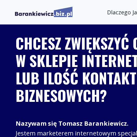
Przejdź
Dlaczego Ja
do
treści
CHCESZ ZWIĘKSZYĆ
W SKLEPIE INTERN
LUB ILOŚĆ KONTAK
BIZNESOWYCH?
Nazywam się Tomasz Barankiewicz.
Jestem marketerem internetowym specjal