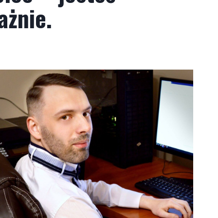
ażnie
.