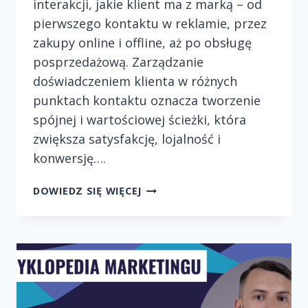
interakcji, jakie klient ma z marką – od
pierwszego kontaktu w reklamie, przez
zakupy online i offline, aż po obsługę
posprzedażową. Zarządzanie
doświadczeniem klienta w różnych
punktach kontaktu oznacza tworzenie
spójnej i wartościowej ścieżki, która
zwiększa satysfakcję, lojalność i
konwersję….
ZARZĄDZANIE
DOWIEDZ SIĘ WIĘCEJ
DOŚWIADCZENIEM
KLIENTA
W
RÓŻNYCH
PUNKTACH
KONTAKTU