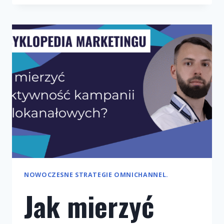
W
E-
COMMERCE
Z
WYKORZYSTANIEM
KANAŁÓW
MULTIMEDIALNYCH
NOWOCZESNE STRATEGIE OMNICHANNEL.
Jak mierzyć