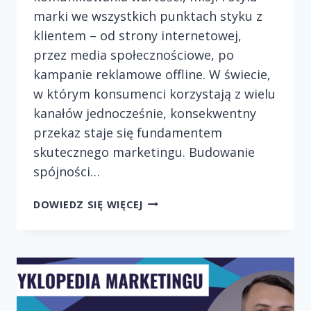
marki we wszystkich punktach styku z
klientem – od strony internetowej,
przez media społecznościowe, po
kampanie reklamowe offline. W świecie,
w którym konsumenci korzystają z wielu
kanałów jednocześnie, konsekwentny
przekaz staje się fundamentem
skutecznego marketingu. Budowanie
spójności…
BUDOWANIE
DOWIEDZ SIĘ WIĘCEJ
SPÓJNEGO
WIZERUNKU
MARKI
NA
RÓŻNYCH
PLATFORMACH