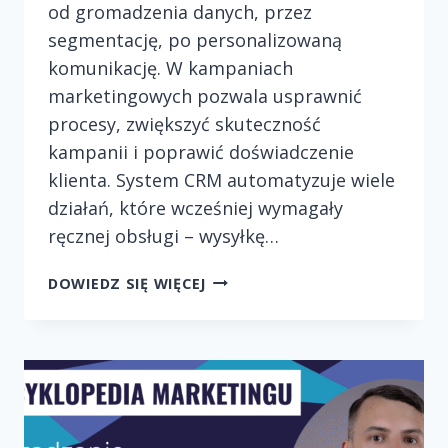
od gromadzenia danych, przez
segmentację, po personalizowaną
komunikację. W kampaniach
marketingowych pozwala usprawnić
procesy, zwiększyć skuteczność
kampanii i poprawić doświadczenie
klienta. System CRM automatyzuje wiele
działań, które wcześniej wymagały
ręcznej obsługi – wysyłkę…
AUTOMATYZACJA
DOWIEDZ SIĘ WIĘCEJ
CRM
I
JEJ
ROLA
W
KAMPANIACH
MARKETINGOWYCH