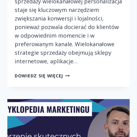
sprzedaży wielokanałowej personalizacja
staje się kluczowym narzędziem
zwiększania konwersji i lojalności,
ponieważ pozwala docierać do klientów
w odpowiednim momencie i w
preferowanym kanale. Wielokanałowe
strategie sprzedaży obejmują sklepy
internetowe, aplikacje…
PERSONALIZACJA
DOWIEDZ SIĘ WIĘCEJ
OFERT
W
STRATEGIACH
SPRZEDAŻY
WIELOKANAŁOWEJ