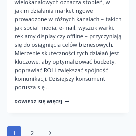
wielokanałowych oznacza stopień, w
jakim działania marketingowe
prowadzone w różnych kanałach – takich
jak social media, e-mail, wyszukiwarki,
reklamy display czy offline – przyczyniają
się do osiągnięcia celów biznesowych.
Mierzenie skuteczności tych działań jest
kluczowe, aby optymalizować budżety,
poprawiać ROI i zwiększać spójność
komunikacji. Dzisiejszy konsument
porusza się…
JAK
DOWIEDZ SIĘ WIĘCEJ
MIERZYĆ
EFEKTYWNOŚĆ
KAMPANII
WIELOKANAŁOWYCH?
Następna
1
2