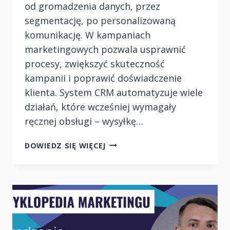
od gromadzenia danych, przez
segmentację, po personalizowaną
komunikację. W kampaniach
marketingowych pozwala usprawnić
procesy, zwiększyć skuteczność
kampanii i poprawić doświadczenie
klienta. System CRM automatyzuje wiele
działań, które wcześniej wymagały
ręcznej obsługi – wysyłkę…
AUTOMATYZACJA
DOWIEDZ SIĘ WIĘCEJ
CRM
I
JEJ
ROLA
W
KAMPANIACH
MARKETINGOWYCH