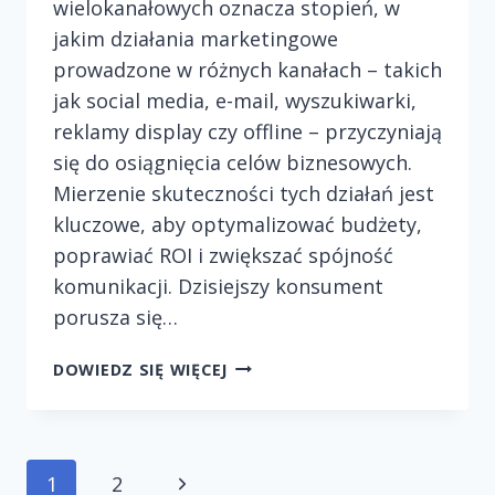
wielokanałowych oznacza stopień, w
jakim działania marketingowe
prowadzone w różnych kanałach – takich
jak social media, e-mail, wyszukiwarki,
reklamy display czy offline – przyczyniają
się do osiągnięcia celów biznesowych.
Mierzenie skuteczności tych działań jest
kluczowe, aby optymalizować budżety,
poprawiać ROI i zwiększać spójność
komunikacji. Dzisiejszy konsument
porusza się…
JAK
DOWIEDZ SIĘ WIĘCEJ
MIERZYĆ
EFEKTYWNOŚĆ
KAMPANII
WIELOKANAŁOWYCH?
Następna
1
2