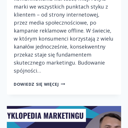
marki we wszystkich punktach styku z
klientem – od strony internetowej,
przez media społecznościowe, po
kampanie reklamowe offline. W świecie,
w którym konsumenci korzystają z wielu
kanałów jednocześnie, konsekwentny
przekaz staje się fundamentem
skutecznego marketingu. Budowanie
spójności…
BUDOWANIE
DOWIEDZ SIĘ WIĘCEJ
SPÓJNEGO
WIZERUNKU
MARKI
NA
RÓŻNYCH
PLATFORMACH