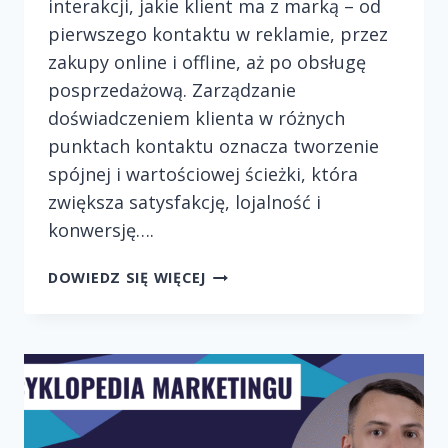
interakcji, jakie klient ma z marką – od
pierwszego kontaktu w reklamie, przez
zakupy online i offline, aż po obsługę
posprzedażową. Zarządzanie
doświadczeniem klienta w różnych
punktach kontaktu oznacza tworzenie
spójnej i wartościowej ścieżki, która
zwiększa satysfakcję, lojalność i
konwersję….
ZARZĄDZANIE
DOWIEDZ SIĘ WIĘCEJ
DOŚWIADCZENIEM
KLIENTA
W
RÓŻNYCH
PUNKTACH
KONTAKTU