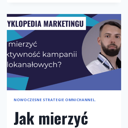
W
E-
COMMERCE
Z
WYKORZYSTANIEM
KANAŁÓW
MULTIMEDIALNYCH
NOWOCZESNE STRATEGIE OMNICHANNEL.
Jak mierzyć