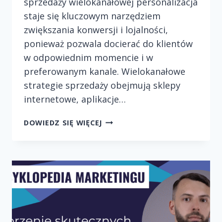
sprzedaży wielokanałowej personalizacja
staje się kluczowym narzędziem
zwiększania konwersji i lojalności,
ponieważ pozwala docierać do klientów
w odpowiednim momencie i w
preferowanym kanale. Wielokanałowe
strategie sprzedaży obejmują sklepy
internetowe, aplikacje…
PERSONALIZACJA
DOWIEDZ SIĘ WIĘCEJ
OFERT
W
STRATEGIACH
SPRZEDAŻY
WIELOKANAŁOWEJ