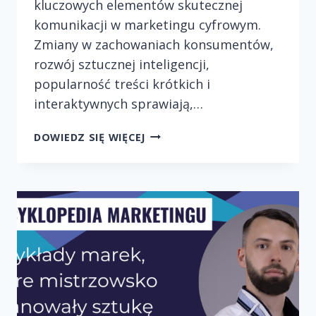
kluczowych elementów skutecznej
komunikacji w marketingu cyfrowym.
Zmiany w zachowaniach konsumentów,
rozwój sztucznej inteligencji,
popularność treści krótkich i
interaktywnych sprawiają,…
TRENDY
DOWIEDZ SIĘ WIĘCEJ
W
STORYTELLINGU
CYFROWYM
NA
LATA
2024–
2025.