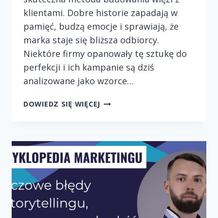
klientami. Dobre historie zapadają w
pamięć, budzą emocje i sprawiają, że
marka staje się bliższa odbiorcy.
Niektóre firmy opanowały tę sztukę do
perfekcji i ich kampanie są dziś
analizowane jako wzorce…
PRZYKŁADY
DOWIEDZ SIĘ WIĘCEJ
MAREK,
KTÓRE
MISTRZOWSKO
OPANOWAŁY
SZTUKĘ
OPOWIADANIA
HISTORII.