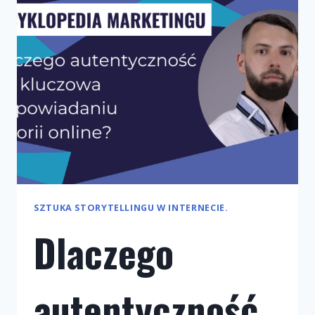
Z
KLIENTAMI
W
ŚWIECIE
CYFROWYM.
SZTUKA STORYTELLINGU W INTERNECIE.
Dlaczego
autentyczność