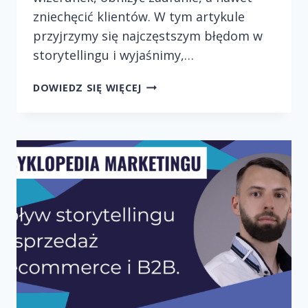
zniechęcić klientów. W tym artykule
przyjrzymy się najczęstszym błędom w
storytellingu i wyjaśnimy,…
KLUCZOWE
DOWIEDZ SIĘ WIĘCEJ
BŁĘDY
W
STORYTELLINGU,
KTÓRE
MOGĄ
ZASZKODZIĆ
TWOJEJ
MARCE.