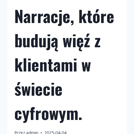
Narracje, które
budują więź z
klientami w
świecie
cyfrowym.
Przez
admin
2025-04-04