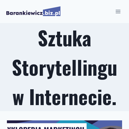
Przejdź
do
treści
Sztuka
Storytellingu
w Internecie.