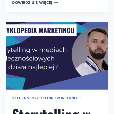
RÓŻNICE
DOWIEDZ SIĘ WIĘCEJ
MIĘDZY
STORYTELLINGIEM
W
B2B
A
B2C.
SZTUKA STORYTELLINGU W INTERNECIE.