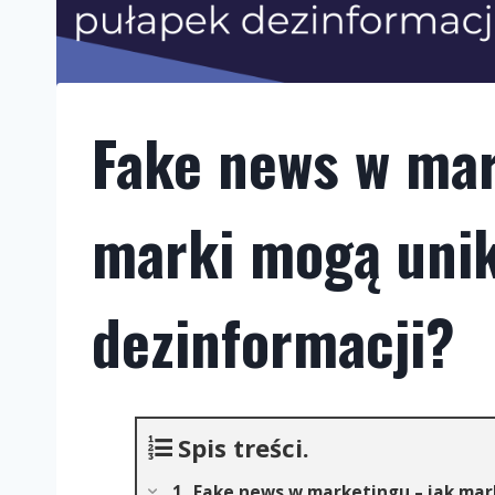
Fake news w mar
marki mogą uni
dezinformacji?
Spis treści.
Fake news w marketingu – jak mar