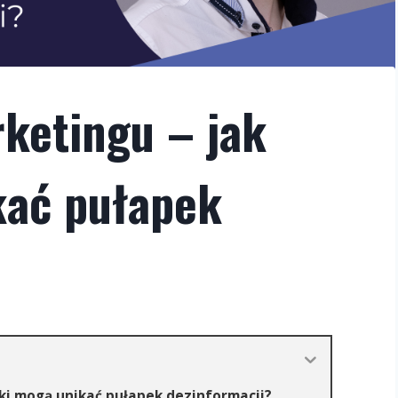
ketingu – jak
kać pułapek
ki mogą unikać pułapek dezinformacji?