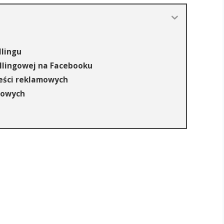
llingu
llingowej na Facebooku
eści reklamowych
gowych