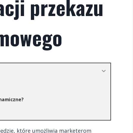
acji przekazu
amowego
ynamiczne?
zędzie, które umożliwia marketerom