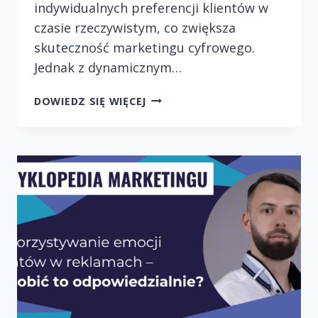
indywidualnych preferencji klientów w
czasie rzeczywistym, co zwiększa
skuteczność marketingu cyfrowego.
Jednak z dynamicznym…
SZTUCZNA
DOWIEDZ SIĘ WIĘCEJ
INTELIGENCJA
W
MARKETINGU
–
JAKIE
WYZWANIA
ETYCZNE
STOJĄ
PRZED
BRANŻĄ?