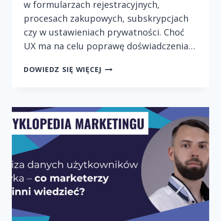
w formularzach rejestracyjnych,
procesach zakupowych, subskrypcjach
czy w ustawieniach prywatności. Choć
UX ma na celu poprawę doświadczenia…
DARK
DOWIEDZ SIĘ WIĘCEJ
PATTERNS
W
UX
–
GDZIE
KOŃCZY
SIĘ
PROJEKTOWANIE,
A
ZACZYNA
MANIPULACJA?