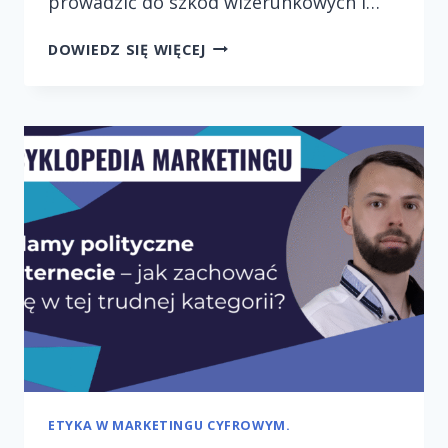
prowadzić do szkód wizerunkowych i…
NADUŻYWANIE
DOWIEDZ SIĘ WIĘCEJ
DANYCH
W
KAMPANIACH
–
JAK
TEGO
UNIKAĆ?
ETYKA W MARKETINGU CYFROWYM.