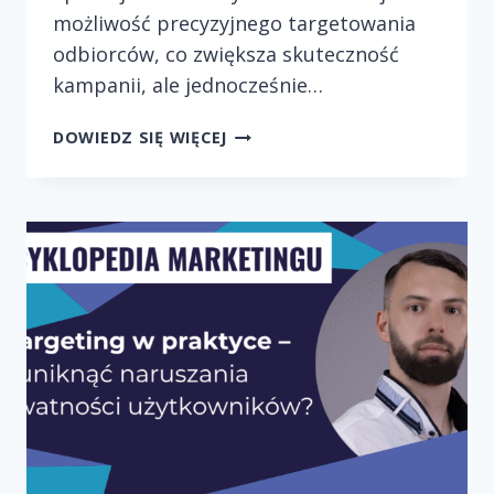
możliwość precyzyjnego targetowania
odbiorców, co zwiększa skuteczność
kampanii, ale jednocześnie…
REKLAMY
DOWIEDZ SIĘ WIĘCEJ
POLITYCZNE
W
INTERNECIE
–
JAK
ZACHOWAĆ
ETYKĘ
W
TEJ
TRUDNEJ
KATEGORII?