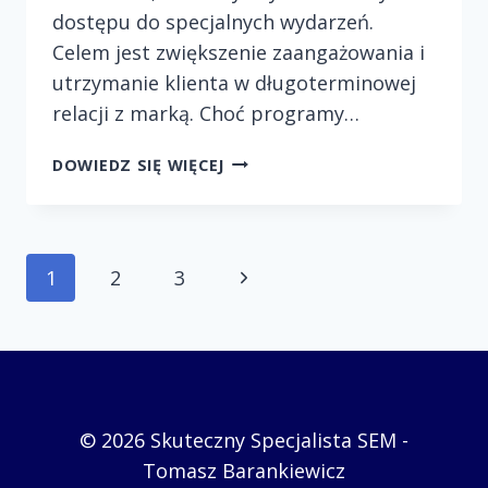
dostępu do specjalnych wydarzeń.
Celem jest zwiększenie zaangażowania i
utrzymanie klienta w długoterminowej
relacji z marką. Choć programy…
PROGRAMY
DOWIEDZ SIĘ WIĘCEJ
LOJALNOŚCIOWE
–
JAK
NAGRADZAĆ
Nawigacja
Następna
1
2
3
KLIENTÓW
W
strona
SPOSÓB
strony
ETYCZNY?
© 2026 Skuteczny Specjalista SEM -
Tomasz Barankiewicz