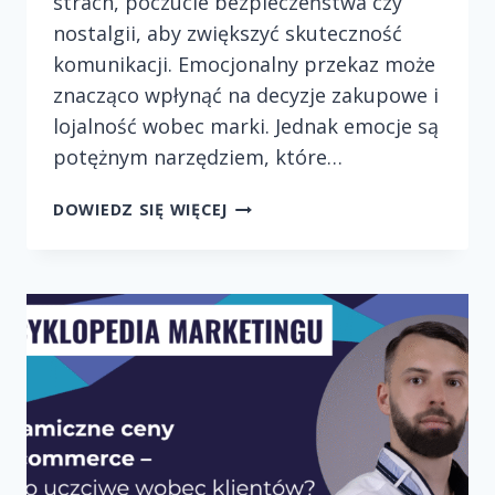
strach, poczucie bezpieczeństwa czy
nostalgii, aby zwiększyć skuteczność
komunikacji. Emocjonalny przekaz może
znacząco wpłynąć na decyzje zakupowe i
lojalność wobec marki. Jednak emocje są
potężnym narzędziem, które…
WYKORZYSTYWANIE
DOWIEDZ SIĘ WIĘCEJ
EMOCJI
KLIENTÓW
W
REKLAMACH
–
JAK
ROBIĆ
TO
ODPOWIEDZIALNIE?