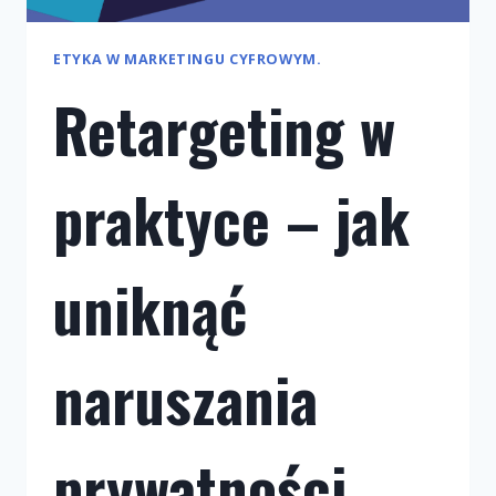
ETYKA W MARKETINGU CYFROWYM.
Retargeting w
praktyce – jak
uniknąć
naruszania
prywatności