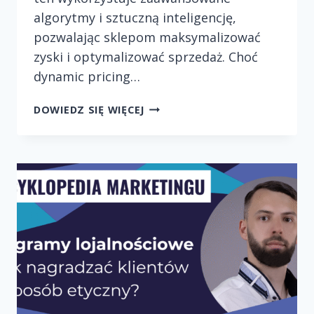
algorytmy i sztuczną inteligencję,
pozwalając sklepom maksymalizować
zyski i optymalizować sprzedaż. Choć
dynamic pricing…
DYNAMICZNE
DOWIEDZ SIĘ WIĘCEJ
CENY
W
ECOMMERCE
–
CZY
TO
UCZCIWE
WOBEC
KLIENTÓW?