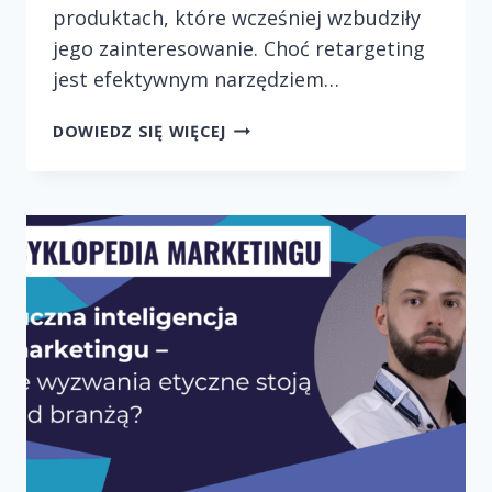
produktach, które wcześniej wzbudziły
jego zainteresowanie. Choć retargeting
jest efektywnym narzędziem…
RETARGETING
DOWIEDZ SIĘ WIĘCEJ
W
PRAKTYCE
–
JAK
UNIKNĄĆ
NARUSZANIA
PRYWATNOŚCI
UŻYTKOWNIKÓW?