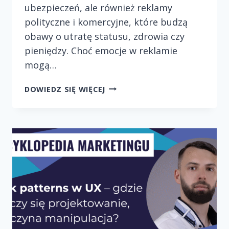
ubezpieczeń, ale również reklamy
polityczne i komercyjne, które budzą
obawy o utratę statusu, zdrowia czy
pieniędzy. Choć emocje w reklamie
mogą…
CZY
DOWIEDZ SIĘ WIĘCEJ
REKLAMY
OPARTE
NA
STRACHU
SĄ
ETYCZNE?