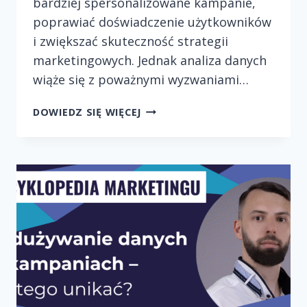
bardziej spersonalizowane kampanie,
poprawiać doświadczenie użytkowników
i zwiększać skuteczność strategii
marketingowych. Jednak analiza danych
wiąże się z poważnymi wyzwaniami…
ANALIZA
DOWIEDZ SIĘ WIĘCEJ
DANYCH
UŻYTKOWNIKÓW
A
ETYKA
–
CO
MARKETERZY
POWINNI
WIEDZIEĆ?