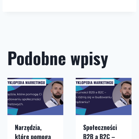
Podobne wpisy
Narzędzia,
Społeczności
które pomogą
B2B a B2C –