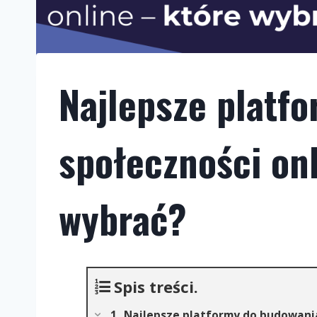
Najlepsze platf
społeczności on
wybrać?
Spis treści.
Najlepsze platformy do budowania