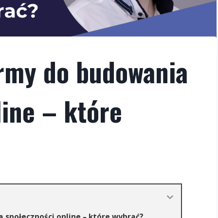
ormy do budowania
line – które
 społeczności online – które wybrać?