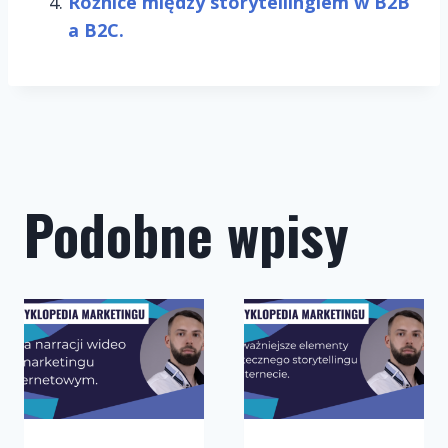
Różnice między storytellingiem w B2B
a B2C.
Podobne wpisy