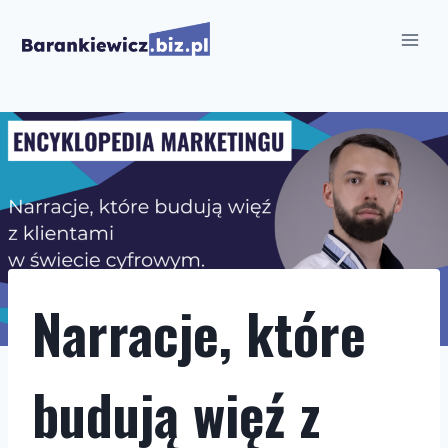
Przejdź
do
treści
Narracje, które
budują więź z