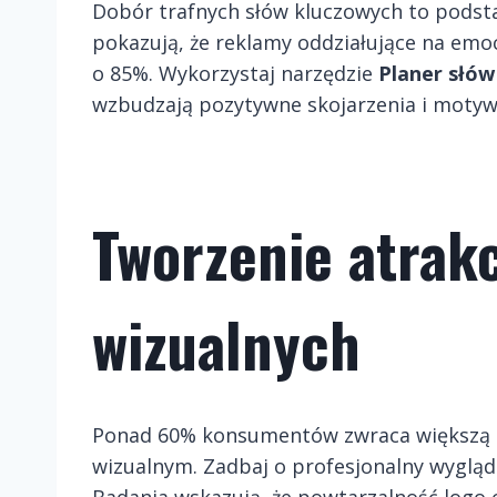
Dobór trafnych słów kluczowych to podst
pokazują, że reklamy oddziałujące na emo
o 85%
. Wykorzystaj narzędzie
Planer słów
wzbudzają pozytywne skojarzenia i motywu
Tworzenie atrak
wizualnych
Ponad 60% konsumentów zwraca większą 
wizualnym
. Zadbaj o profesjonalny wygląd 
Badania wskazują, że powtarzalność logo 