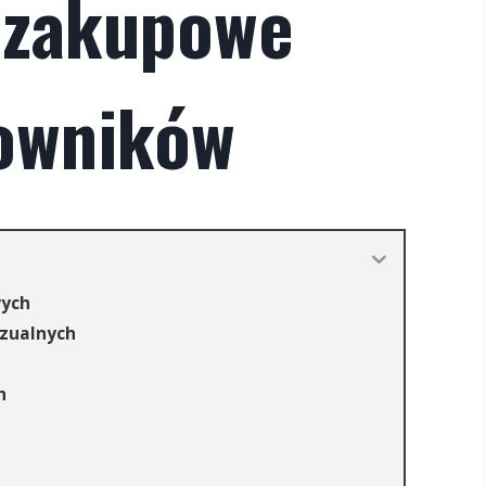
 zakupowe
owników
wych
izualnych
h