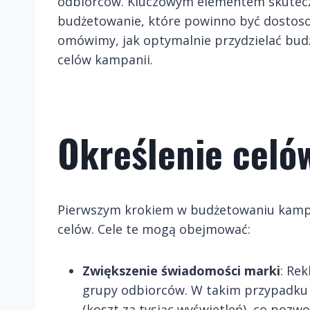
odbiorców. Kluczowym elementem skutecz
budżetowanie, które powinno być dostos
omówimy, jak optymalnie przydzielać bud
celów kampanii.
Określenie celó
Pierwszym krokiem w budżetowaniu kampani
celów. Cele te mogą obejmować:
Zwiększenie świadomości marki
: Rek
grupy odbiorców. W takim przypadku
(koszt za tysiąc wyświetleń), co pozw