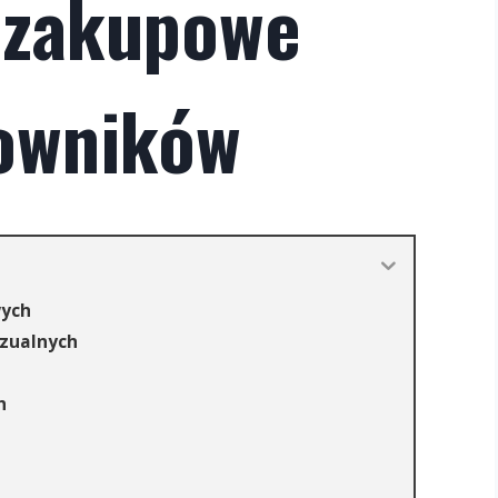
 zakupowe
owników
wych
izualnych
h