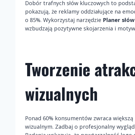
Dobór trafnych słów kluczowych to podst
pokazują, że reklamy oddziałujące na emo
o 85%
. Wykorzystaj narzędzie
Planer słów
wzbudzają pozytywne skojarzenia i motywu
Tworzenie atrak
wizualnych
Ponad 60% konsumentów zwraca większą 
wizualnym
. Zadbaj o profesjonalny wygląd 
Badania wskazują, że powtarzalność logo 